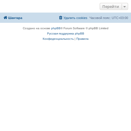
Перейти
Шантара
Удалить cookies
Часовой пояс:
UTC+03:00
Создано на основе
phpBB
® Forum Software © phpBB Limited
Русская поддержка phpBB
Конфиденциальность
|
Правила