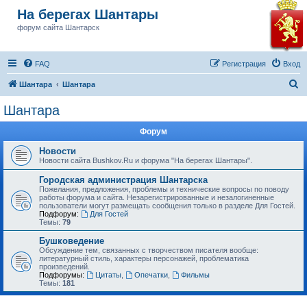
На берегах Шантары
форум сайта Шантарск
FAQ
Регистрация
Вход
П
Шантара
Шантара
о
Шантара
и
Форум
с
к
Новости
Новости сайта Bushkov.Ru и форума "На берегах Шантары".
Городская администрация Шантарска
Пожелания, предложения, проблемы и технические вопросы по поводу
работы форума и сайта. Незарегистрированные и незалогиненные
пользователи могут размещать сообщения только в разделе Для Гостей.
Подфорум:
Для Гостей
Темы:
79
Бушковедение
Обсуждение тем, связанных с творчеством писателя вообще:
литературный стиль, характеры персонажей, проблематика
произведений.
Подфорумы:
Цитаты
,
Опечатки
,
Фильмы
Темы:
181