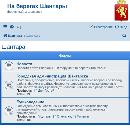
На берегах Шантары
форум сайта Шантарск
FAQ
Регистрация
Вход
П
Шантара
Шантара
о
Шантара
и
Форум
с
к
Новости
Новости сайта Bushkov.Ru и форума "На берегах Шантары".
Городская администрация Шантарска
Пожелания, предложения, проблемы и технические вопросы по поводу
работы форума и сайта. Незарегистрированные и незалогиненные
пользователи могут размещать сообщения только в разделе Для Гостей.
Подфорум:
Для Гостей
Темы:
79
Бушковедение
Обсуждение тем, связанных с творчеством писателя вообще:
литературный стиль, характеры персонажей, проблематика
произведений.
Подфорумы:
Цитаты
,
Опечатки
,
Фильмы
Темы:
181