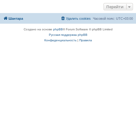
Перейти
Шантара
Удалить cookies
Часовой пояс:
UTC+03:00
Создано на основе
phpBB
® Forum Software © phpBB Limited
Русская поддержка phpBB
Конфиденциальность
|
Правила