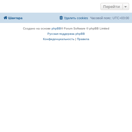
Перейти
Шантара
Удалить cookies
Часовой пояс:
UTC+03:00
Создано на основе
phpBB
® Forum Software © phpBB Limited
Русская поддержка phpBB
Конфиденциальность
|
Правила