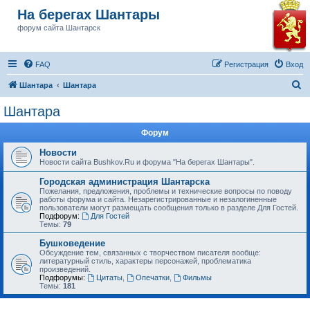
На берегах Шантары
форум сайта Шантарск
FAQ
Регистрация
Вход
П
Шантара
Шантара
о
Шантара
и
Форум
с
к
Новости
Новости сайта Bushkov.Ru и форума "На берегах Шантары".
Городская администрация Шантарска
Пожелания, предложения, проблемы и технические вопросы по поводу
работы форума и сайта. Незарегистрированные и незалогиненные
пользователи могут размещать сообщения только в разделе Для Гостей.
Подфорум:
Для Гостей
Темы:
79
Бушковедение
Обсуждение тем, связанных с творчеством писателя вообще:
литературный стиль, характеры персонажей, проблематика
произведений.
Подфорумы:
Цитаты
,
Опечатки
,
Фильмы
Темы:
181