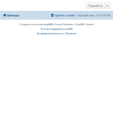
Перейти
Шантара
Удалить cookies
Часовой пояс:
UTC+03:00
Создано на основе
phpBB
® Forum Software © phpBB Limited
Русская поддержка phpBB
Конфиденциальность
|
Правила