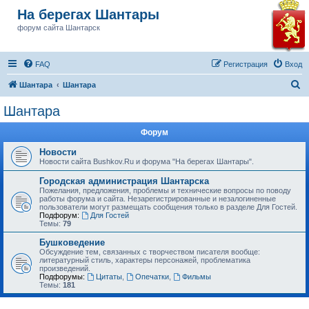
На берегах Шантары
форум сайта Шантарск
FAQ
Регистрация
Вход
П
Шантара
Шантара
о
Шантара
и
Форум
с
к
Новости
Новости сайта Bushkov.Ru и форума "На берегах Шантары".
Городская администрация Шантарска
Пожелания, предложения, проблемы и технические вопросы по поводу
работы форума и сайта. Незарегистрированные и незалогиненные
пользователи могут размещать сообщения только в разделе Для Гостей.
Подфорум:
Для Гостей
Темы:
79
Бушковедение
Обсуждение тем, связанных с творчеством писателя вообще:
литературный стиль, характеры персонажей, проблематика
произведений.
Подфорумы:
Цитаты
,
Опечатки
,
Фильмы
Темы:
181