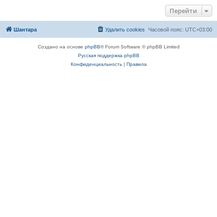
Перейти
Шантара
Удалить cookies
Часовой пояс:
UTC+03:00
Создано на основе
phpBB
® Forum Software © phpBB Limited
Русская поддержка phpBB
Конфиденциальность
|
Правила