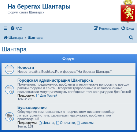
На берегах Шантары
форум сайта Шантарск
FAQ
Регистрация
Вход
П
Шантара
Шантара
о
Шантара
и
Форум
с
к
Новости
Новости сайта Bushkov.Ru и форума "На берегах Шантары".
Городская администрация Шантарска
Пожелания, предложения, проблемы и технические вопросы по поводу
работы форума и сайта. Незарегистрированные и незалогиненные
пользователи могут размещать сообщения только в разделе Для Гостей.
Подфорум:
Для Гостей
Темы:
79
Бушковедение
Обсуждение тем, связанных с творчеством писателя вообще:
литературный стиль, характеры персонажей, проблематика
произведений.
Подфорумы:
Цитаты
,
Опечатки
,
Фильмы
Темы:
181