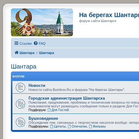
На берегах Шанта
форум сайта Шантарск
Ссылки
FAQ
Шантара
Шантара
Шантара
ФОРУМ
Новости
Новости сайта Bushkov.Ru и форума "На берегах Шантары".
Городская администрация Шантарска
Пожелания, предложения, проблемы и технические вопросы по пово
пользователи могут размещать сообщения только в разделе Для Гос
Подфорум:
Для Гостей
Бушковедение
Обсуждение тем, связанных с творчеством писателя вообще: литера
Подфорумы:
Цитаты
,
Опечатки
,
Фильмы