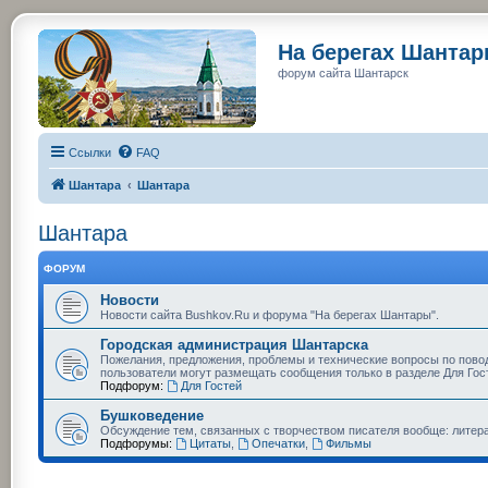
На берегах Шанта
форум сайта Шантарск
Ссылки
FAQ
Шантара
Шантара
Шантара
ФОРУМ
Новости
Новости сайта Bushkov.Ru и форума "На берегах Шантары".
Городская администрация Шантарска
Пожелания, предложения, проблемы и технические вопросы по пово
пользователи могут размещать сообщения только в разделе Для Гос
Подфорум:
Для Гостей
Бушковедение
Обсуждение тем, связанных с творчеством писателя вообще: литера
Подфорумы:
Цитаты
,
Опечатки
,
Фильмы