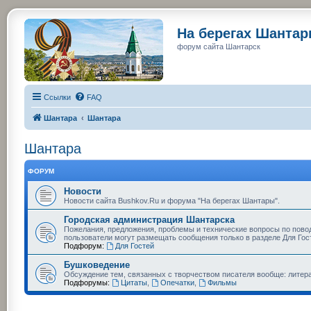
На берегах Шанта
форум сайта Шантарск
Ссылки
FAQ
Шантара
Шантара
Шантара
ФОРУМ
Новости
Новости сайта Bushkov.Ru и форума "На берегах Шантары".
Городская администрация Шантарска
Пожелания, предложения, проблемы и технические вопросы по пово
пользователи могут размещать сообщения только в разделе Для Гос
Подфорум:
Для Гостей
Бушковедение
Обсуждение тем, связанных с творчеством писателя вообще: литера
Подфорумы:
Цитаты
,
Опечатки
,
Фильмы