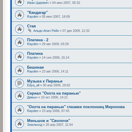
Иван Царевич
»
04 июн 2007, 05:32
"Кандагар"
Rayden
»
05 июл 2007, 18:09
Стая
Альдо Апач Рейн
»
07 дек 2009, 12:32
Платина - 2
Rayden
»
29 авг 2009, 03:29
Платина
Rayden
»
14 сен 2006, 15:14
Бешеная
Rayden
»
23 авг 2006, 14:11
Музыка к Пираньи
Edya_all
»
30 апр 2009, 19:02
Сериал "Охота на пиранью"
Димыч
»
10 окт 2006, 14:21
"Охота на пиранью" глазами поклонниц Миронова
Rayden
»
23 апр 2006, 07:43
Меньшов и "Сволочи"
Землеход
»
20 апр 2007, 11:54