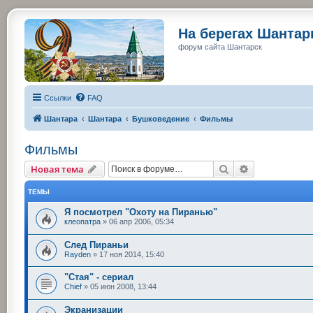
На берегах Шанта
форум сайта Шантарск
Ссылки
FAQ
Шантара
Шантара
Бушковедение
Фильмы
Фильмы
Поиск
Расширенный
Новая тема
ТЕМЫ
Я посмотрел "Охоту на Пиранью"
клеопатра
»
06 апр 2006, 05:34
След Пираньи
Rayden
»
17 ноя 2014, 15:40
"Стая" - сериал
Chief
»
05 июн 2008, 13:44
Экранизации