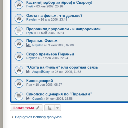
Кастинг(подбор актёров) к Сварогу!
Глеб
»
03 янв 2007, 20:16
Охота на фильм, что дальше?
Rayden
»
16 апр 2006, 23:49
Пророчили,пророчили - и напророчили...
Гарм
»
14 май 2006, 15:54
Пиранья. Фильм.
Rayden
»
09 июл 2005, 07:00
Скоро премьера Пираньи
Rayden
»
27 фев 2006, 22:24
"Охота на Фильм" или обратная связь
АндрейКавун
»
28 сен 2005, 11:33
Киносценарий
Пан
»
10 сен 2003, 08:27
Синопсис сценария по "Пираньям"
Сергей
»
04 сен 2003, 16:58
Новая тема
Вернуться к списку форумов