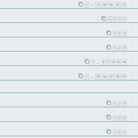
1
13
14
15
16
17
…
1
2
3
4
1
2
3
1
2
3
1
6
7
8
9
10
…
1
15
16
17
18
19
…
1
2
3
1
2
3
1
2
3