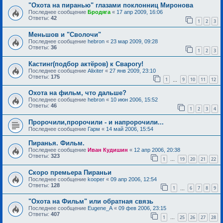
"Охота на пиранью" глазами поклонниц Миронова
Последнее сообщение
Бродяга
«
17 апр 2009, 16:06
Ответы:
42
1
2
3
Меньшов и "Сволочи"
Последнее сообщение
hebron
«
23 мар 2009, 09:28
Ответы:
36
1
2
3
Кастинг(подбор актёров) к Сварогу!
Последнее сообщение
Alixiter
«
27 янв 2009, 23:10
Ответы:
175
1
9
10
11
12
…
Охота на фильм, что дальше?
Последнее сообщение
hebron
«
10 июн 2006, 15:52
Ответы:
46
1
2
3
4
Пророчили,пророчили - и напророчили...
Последнее сообщение
Гарм
«
14 май 2006, 15:54
Пиранья. Фильм.
Последнее сообщение
Иван Кудишин
«
12 апр 2006, 20:38
Ответы:
323
1
19
20
21
22
…
Скоро премьера Пираньи
Последнее сообщение
kooper
«
09 апр 2006, 12:54
Ответы:
128
1
6
7
8
9
…
"Охота на Фильм" или обратная связь
Последнее сообщение
Eugene_A
«
09 фев 2006, 23:15
Ответы:
407
1
25
26
27
28
…