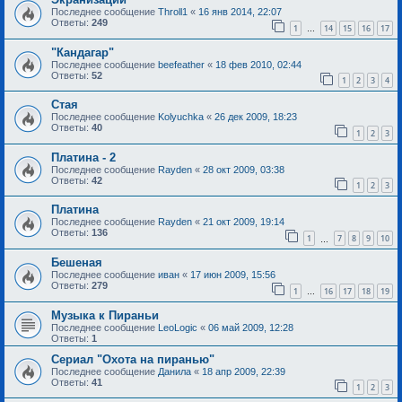
Последнее сообщение
Throll1
«
16 янв 2014, 22:07
Ответы:
249
1
14
15
16
17
…
"Кандагар"
Последнее сообщение
beefeather
«
18 фев 2010, 02:44
Ответы:
52
1
2
3
4
Стая
Последнее сообщение
Kolyuchka
«
26 дек 2009, 18:23
Ответы:
40
1
2
3
Платина - 2
Последнее сообщение
Rayden
«
28 окт 2009, 03:38
Ответы:
42
1
2
3
Платина
Последнее сообщение
Rayden
«
21 окт 2009, 19:14
Ответы:
136
1
7
8
9
10
…
Бешеная
Последнее сообщение
иван
«
17 июн 2009, 15:56
Ответы:
279
1
16
17
18
19
…
Музыка к Пираньи
Последнее сообщение
LeoLogic
«
06 май 2009, 12:28
Ответы:
1
Сериал "Охота на пиранью"
Последнее сообщение
Данила
«
18 апр 2009, 22:39
Ответы:
41
1
2
3