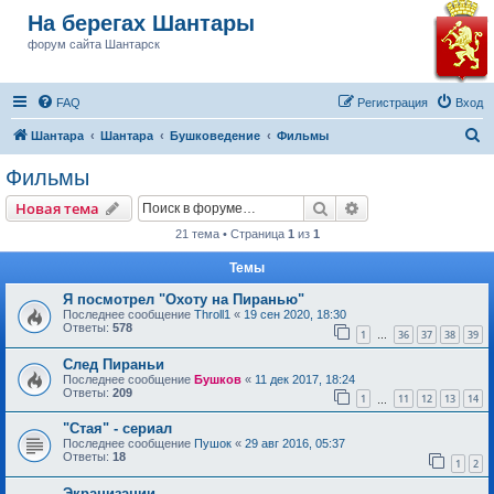
На берегах Шантары
форум сайта Шантарск
FAQ
Регистрация
Вход
П
Шантара
Шантара
Бушковедение
Фильмы
о
Фильмы
и
Поиск
Расширенный пои
Новая тема
с
21 тема • Страница
1
из
1
к
Темы
Я посмотрел "Охоту на Пиранью"
Последнее сообщение
Throll1
«
19 сен 2020, 18:30
Ответы:
578
1
36
37
38
39
…
След Пираньи
Последнее сообщение
Бушков
«
11 дек 2017, 18:24
Ответы:
209
1
11
12
13
14
…
"Стая" - сериал
Последнее сообщение
Пушок
«
29 авг 2016, 05:37
Ответы:
18
1
2
Экранизации