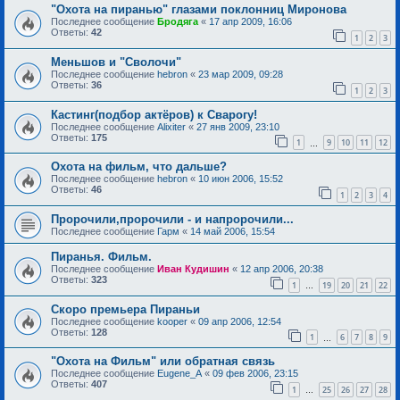
"Охота на пиранью" глазами поклонниц Миронова
Последнее сообщение
Бродяга
«
17 апр 2009, 16:06
Ответы:
42
1
2
3
Меньшов и "Сволочи"
Последнее сообщение
hebron
«
23 мар 2009, 09:28
Ответы:
36
1
2
3
Кастинг(подбор актёров) к Сварогу!
Последнее сообщение
Alixiter
«
27 янв 2009, 23:10
Ответы:
175
1
9
10
11
12
…
Охота на фильм, что дальше?
Последнее сообщение
hebron
«
10 июн 2006, 15:52
Ответы:
46
1
2
3
4
Пророчили,пророчили - и напророчили...
Последнее сообщение
Гарм
«
14 май 2006, 15:54
Пиранья. Фильм.
Последнее сообщение
Иван Кудишин
«
12 апр 2006, 20:38
Ответы:
323
1
19
20
21
22
…
Скоро премьера Пираньи
Последнее сообщение
kooper
«
09 апр 2006, 12:54
Ответы:
128
1
6
7
8
9
…
"Охота на Фильм" или обратная связь
Последнее сообщение
Eugene_A
«
09 фев 2006, 23:15
Ответы:
407
1
25
26
27
28
…