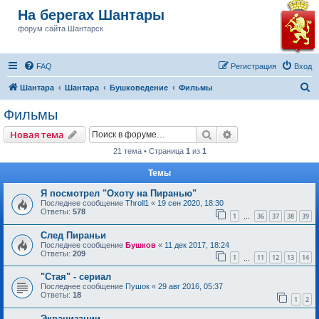
На берегах Шантары
форум сайта Шантарск
FAQ
Регистрация
Вход
П
Шантара
Шантара
Бушковедение
Фильмы
о
Фильмы
и
Поиск
Расширенный пои
Новая тема
с
21 тема • Страница
1
из
1
к
Темы
Я посмотрел "Охоту на Пиранью"
Последнее сообщение
Throll1
«
19 сен 2020, 18:30
Ответы:
578
1
36
37
38
39
…
След Пираньи
Последнее сообщение
Бушков
«
11 дек 2017, 18:24
Ответы:
209
1
11
12
13
14
…
"Стая" - сериал
Последнее сообщение
Пушок
«
29 авг 2016, 05:37
Ответы:
18
1
2
Экранизации