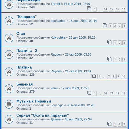
Последнее сообщение
Throll1
«
16 янв 2014, 22:07
Ответы:
249
1
14
15
16
17
…
"Кандагар"
Последнее сообщение
beefeather
«
18 фев 2010, 02:44
Ответы:
52
1
2
3
4
Стая
Последнее сообщение
Kolyuchka
«
26 дек 2009, 18:23
Ответы:
40
1
2
3
Платина - 2
Последнее сообщение
Rayden
«
28 окт 2009, 03:38
Ответы:
42
1
2
3
Платина
Последнее сообщение
Rayden
«
21 окт 2009, 19:14
Ответы:
136
1
7
8
9
10
…
Бешеная
Последнее сообщение
иван
«
17 июн 2009, 15:56
Ответы:
279
1
16
17
18
19
…
Музыка к Пираньи
Последнее сообщение
LeoLogic
«
06 май 2009, 12:28
Ответы:
1
Сериал "Охота на пиранью"
Последнее сообщение
Данила
«
18 апр 2009, 22:39
Ответы:
41
1
2
3