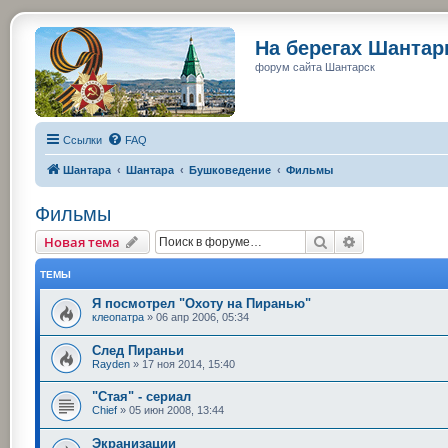
На берегах Шанта
форум сайта Шантарск
Ссылки
FAQ
Шантара
Шантара
Бушковедение
Фильмы
Фильмы
Поиск
Расширенный
Новая тема
ТЕМЫ
Я посмотрел "Охоту на Пиранью"
клеопатра
»
06 апр 2006, 05:34
След Пираньи
Rayden
»
17 ноя 2014, 15:40
"Стая" - сериал
Chief
»
05 июн 2008, 13:44
Экранизации