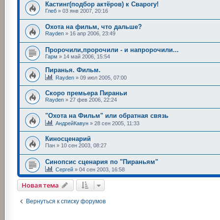
Кастинг(подбор актёров) к Сварогу!
Глеб
»
03 янв 2007, 20:16
Охота на фильм, что дальше?
Rayden
»
16 апр 2006, 23:49
Пророчили,пророчили - и напророчили...
Гарм
»
14 май 2006, 15:54
Пиранья. Фильм.
Rayden
»
09 июл 2005, 07:00
Скоро премьера Пираньи
Rayden
»
27 фев 2006, 22:24
"Охота на Фильм" или обратная связь
АндрейКавун
»
28 сен 2005, 11:33
Киносценарий
Пан
»
10 сен 2003, 08:27
Синопсис сценария по "Пираньям"
Сергей
»
04 сен 2003, 16:58
Новая тема
Вернуться к списку форумов