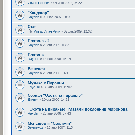
Иван Царевич
»
04 июн 2007, 05:32
"Кандагар"
Rayden
»
05 июл 2007, 18:09
Стая
Альдо Апач Рейн
»
07 дек 2009, 12:32
Платина - 2
Rayden
»
29 авг 2009, 03:29
Платина
Rayden
»
14 сен 2006, 15:14
Бешеная
Rayden
»
23 авг 2006, 14:11
Музыка к Пираньи
Edya_all
»
30 апр 2009, 19:02
Сериал "Охота на пиранью"
Димыч
»
10 окт 2006, 14:21
"Охота на пиранью" глазами поклонниц Миронова
Rayden
»
23 апр 2006, 07:43
Меньшов и "Сволочи"
Землеход
»
20 апр 2007, 11:54