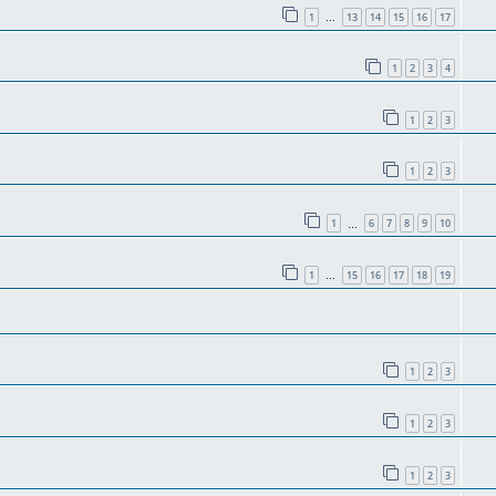
1
13
14
15
16
17
…
1
2
3
4
1
2
3
1
2
3
1
6
7
8
9
10
…
1
15
16
17
18
19
…
1
2
3
1
2
3
1
2
3