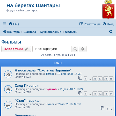
На берегах Шантары
форум сайта Шантарск
FAQ
Регистрация
Вход
П
Шантара
Шантара
Бушковедение
Фильмы
о
Фильмы
и
Поиск
Расширенный пои
Новая тема
с
21 тема • Страница
1
из
1
к
Темы
Я посмотрел "Охоту на Пиранью"
Последнее сообщение
Throll1
«
19 сен 2020, 18:30
Ответы:
578
1
36
37
38
39
…
След Пираньи
Последнее сообщение
Бушков
«
11 дек 2017, 18:24
Ответы:
209
1
11
12
13
14
…
"Стая" - сериал
Последнее сообщение
Пушок
«
29 авг 2016, 05:37
Ответы:
18
1
2
Экранизации