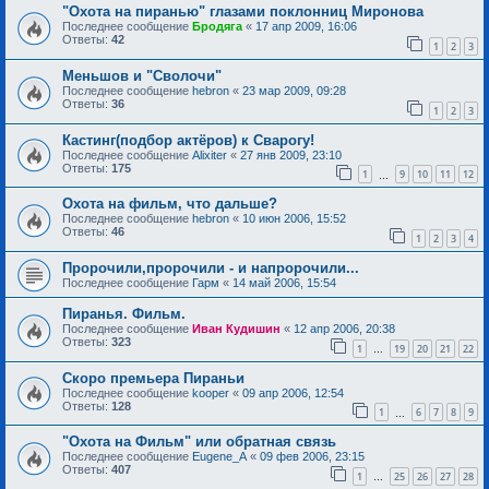
"Охота на пиранью" глазами поклонниц Миронова
Последнее сообщение
Бродяга
«
17 апр 2009, 16:06
Ответы:
42
1
2
3
Меньшов и "Сволочи"
Последнее сообщение
hebron
«
23 мар 2009, 09:28
Ответы:
36
1
2
3
Кастинг(подбор актёров) к Сварогу!
Последнее сообщение
Alixiter
«
27 янв 2009, 23:10
Ответы:
175
1
9
10
11
12
…
Охота на фильм, что дальше?
Последнее сообщение
hebron
«
10 июн 2006, 15:52
Ответы:
46
1
2
3
4
Пророчили,пророчили - и напророчили...
Последнее сообщение
Гарм
«
14 май 2006, 15:54
Пиранья. Фильм.
Последнее сообщение
Иван Кудишин
«
12 апр 2006, 20:38
Ответы:
323
1
19
20
21
22
…
Скоро премьера Пираньи
Последнее сообщение
kooper
«
09 апр 2006, 12:54
Ответы:
128
1
6
7
8
9
…
"Охота на Фильм" или обратная связь
Последнее сообщение
Eugene_A
«
09 фев 2006, 23:15
Ответы:
407
1
25
26
27
28
…