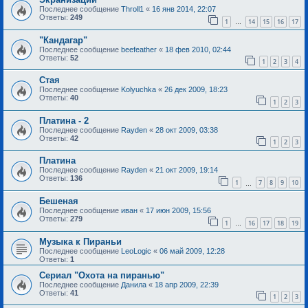
Последнее сообщение
Throll1
«
16 янв 2014, 22:07
Ответы:
249
1
14
15
16
17
…
"Кандагар"
Последнее сообщение
beefeather
«
18 фев 2010, 02:44
Ответы:
52
1
2
3
4
Стая
Последнее сообщение
Kolyuchka
«
26 дек 2009, 18:23
Ответы:
40
1
2
3
Платина - 2
Последнее сообщение
Rayden
«
28 окт 2009, 03:38
Ответы:
42
1
2
3
Платина
Последнее сообщение
Rayden
«
21 окт 2009, 19:14
Ответы:
136
1
7
8
9
10
…
Бешеная
Последнее сообщение
иван
«
17 июн 2009, 15:56
Ответы:
279
1
16
17
18
19
…
Музыка к Пираньи
Последнее сообщение
LeoLogic
«
06 май 2009, 12:28
Ответы:
1
Сериал "Охота на пиранью"
Последнее сообщение
Данила
«
18 апр 2009, 22:39
Ответы:
41
1
2
3