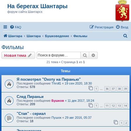
На берегах Шантары
форум сайта Шантарск
FAQ
Регистрация
Вход
П
Шантара
Шантара
Бушковедение
Фильмы
о
Фильмы
и
Поиск
Расширенный пои
Новая тема
с
21 тема • Страница
1
из
1
к
Темы
Я посмотрел "Охоту на Пиранью"
Последнее сообщение
Throll1
«
19 сен 2020, 18:30
Ответы:
578
1
36
37
38
39
…
След Пираньи
Последнее сообщение
Бушков
«
11 дек 2017, 18:24
Ответы:
209
1
11
12
13
14
…
"Стая" - сериал
Последнее сообщение
Пушок
«
29 авг 2016, 05:37
Ответы:
18
1
2
Экранизации