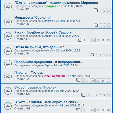
"Охота на пиранью" глазами поклонниц Миронова
Последнее сообщение
Бродяга
«
17 апр 2009, 16:06
Ответы:
42
1
2
3
Меньшов и "Сволочи"
Последнее сообщение
hebron
«
23 мар 2009, 09:28
Ответы:
36
1
2
3
Кастинг(подбор актёров) к Сварогу!
Последнее сообщение
Alixiter
«
27 янв 2009, 23:10
Ответы:
175
1
9
10
11
12
…
Охота на фильм, что дальше?
Последнее сообщение
hebron
«
10 июн 2006, 15:52
Ответы:
46
1
2
3
4
Пророчили,пророчили - и напророчили...
Последнее сообщение
Гарм
«
14 май 2006, 15:54
Пиранья. Фильм.
Последнее сообщение
Иван Кудишин
«
12 апр 2006, 20:38
Ответы:
323
1
19
20
21
22
…
Скоро премьера Пираньи
Последнее сообщение
kooper
«
09 апр 2006, 12:54
Ответы:
128
1
6
7
8
9
…
"Охота на Фильм" или обратная связь
Последнее сообщение
Eugene_A
«
09 фев 2006, 23:15
Ответы:
407
1
25
26
27
28
…