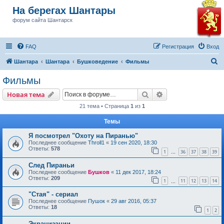
На берегах Шантары
форум сайта Шантарск
FAQ
Регистрация
Вход
П
Шантара
Шантара
Бушковедение
Фильмы
о
Фильмы
и
Поиск
Расширенный пои
Новая тема
с
21 тема • Страница
1
из
1
к
Темы
Я посмотрел "Охоту на Пиранью"
Последнее сообщение
Throll1
«
19 сен 2020, 18:30
Ответы:
578
1
36
37
38
39
…
След Пираньи
Последнее сообщение
Бушков
«
11 дек 2017, 18:24
Ответы:
209
1
11
12
13
14
…
"Стая" - сериал
Последнее сообщение
Пушок
«
29 авг 2016, 05:37
Ответы:
18
1
2
Экранизации