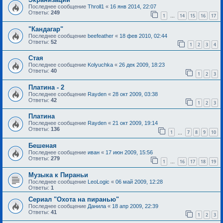
Последнее сообщение
Throll1
«
16 янв 2014, 22:07
Ответы:
249
1
14
15
16
17
…
"Кандагар"
Последнее сообщение
beefeather
«
18 фев 2010, 02:44
Ответы:
52
1
2
3
4
Стая
Последнее сообщение
Kolyuchka
«
26 дек 2009, 18:23
Ответы:
40
1
2
3
Платина - 2
Последнее сообщение
Rayden
«
28 окт 2009, 03:38
Ответы:
42
1
2
3
Платина
Последнее сообщение
Rayden
«
21 окт 2009, 19:14
Ответы:
136
1
7
8
9
10
…
Бешеная
Последнее сообщение
иван
«
17 июн 2009, 15:56
Ответы:
279
1
16
17
18
19
…
Музыка к Пираньи
Последнее сообщение
LeoLogic
«
06 май 2009, 12:28
Ответы:
1
Сериал "Охота на пиранью"
Последнее сообщение
Данила
«
18 апр 2009, 22:39
Ответы:
41
1
2
3