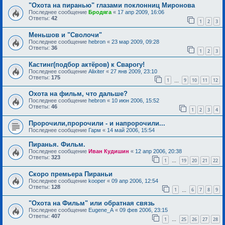
"Охота на пиранью" глазами поклонниц Миронова
Последнее сообщение
Бродяга
«
17 апр 2009, 16:06
Ответы:
42
1
2
3
Меньшов и "Сволочи"
Последнее сообщение
hebron
«
23 мар 2009, 09:28
Ответы:
36
1
2
3
Кастинг(подбор актёров) к Сварогу!
Последнее сообщение
Alixiter
«
27 янв 2009, 23:10
Ответы:
175
1
9
10
11
12
…
Охота на фильм, что дальше?
Последнее сообщение
hebron
«
10 июн 2006, 15:52
Ответы:
46
1
2
3
4
Пророчили,пророчили - и напророчили...
Последнее сообщение
Гарм
«
14 май 2006, 15:54
Пиранья. Фильм.
Последнее сообщение
Иван Кудишин
«
12 апр 2006, 20:38
Ответы:
323
1
19
20
21
22
…
Скоро премьера Пираньи
Последнее сообщение
kooper
«
09 апр 2006, 12:54
Ответы:
128
1
6
7
8
9
…
"Охота на Фильм" или обратная связь
Последнее сообщение
Eugene_A
«
09 фев 2006, 23:15
Ответы:
407
1
25
26
27
28
…