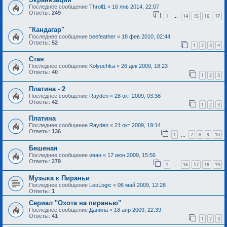
Последнее сообщение
Throll1
«
16 янв 2014, 22:07
Ответы:
249
1
14
15
16
17
…
"Кандагар"
Последнее сообщение
beefeather
«
18 фев 2010, 02:44
Ответы:
52
1
2
3
4
Стая
Последнее сообщение
Kolyuchka
«
26 дек 2009, 18:23
Ответы:
40
1
2
3
Платина - 2
Последнее сообщение
Rayden
«
28 окт 2009, 03:38
Ответы:
42
1
2
3
Платина
Последнее сообщение
Rayden
«
21 окт 2009, 19:14
Ответы:
136
1
7
8
9
10
…
Бешеная
Последнее сообщение
иван
«
17 июн 2009, 15:56
Ответы:
279
1
16
17
18
19
…
Музыка к Пираньи
Последнее сообщение
LeoLogic
«
06 май 2009, 12:28
Ответы:
1
Сериал "Охота на пиранью"
Последнее сообщение
Данила
«
18 апр 2009, 22:39
Ответы:
41
1
2
3