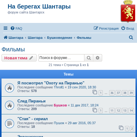
На берегах Шантары
форум сайта Шантарск
FAQ
Регистрация
Вход
П
Шантара
Шантара
Бушковедение
Фильмы
о
Фильмы
и
Поиск
Расширенный пои
Новая тема
с
21 тема • Страница
1
из
1
к
Темы
Я посмотрел "Охоту на Пиранью"
Последнее сообщение
Throll1
«
19 сен 2020, 18:30
Ответы:
578
1
36
37
38
39
…
След Пираньи
Последнее сообщение
Бушков
«
11 дек 2017, 18:24
Ответы:
209
1
11
12
13
14
…
"Стая" - сериал
Последнее сообщение
Пушок
«
29 авг 2016, 05:37
Ответы:
18
1
2
Экранизации