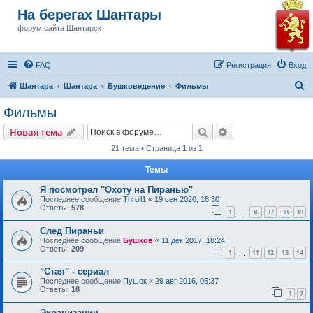
На берегах Шантары
форум сайта Шантарск
FAQ
Регистрация
Вход
П
Шантара
Шантара
Бушковедение
Фильмы
о
Фильмы
и
Поиск
Расширенный пои
Новая тема
с
21 тема • Страница
1
из
1
к
Темы
Я посмотрел "Охоту на Пиранью"
Последнее сообщение
Throll1
«
19 сен 2020, 18:30
Ответы:
578
1
36
37
38
39
…
След Пираньи
Последнее сообщение
Бушков
«
11 дек 2017, 18:24
Ответы:
209
1
11
12
13
14
…
"Стая" - сериал
Последнее сообщение
Пушок
«
29 авг 2016, 05:37
Ответы:
18
1
2
Экранизации