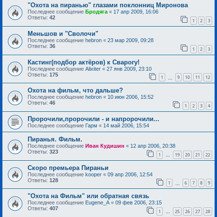
"Охота на пиранью" глазами поклонниц Миронова
Последнее сообщение
Бродяга
«
17 апр 2009, 16:06
Ответы:
42
1
2
3
Меньшов и "Сволочи"
Последнее сообщение
hebron
«
23 мар 2009, 09:28
Ответы:
36
1
2
3
Кастинг(подбор актёров) к Сварогу!
Последнее сообщение
Alixiter
«
27 янв 2009, 23:10
Ответы:
175
1
9
10
11
12
…
Охота на фильм, что дальше?
Последнее сообщение
hebron
«
10 июн 2006, 15:52
Ответы:
46
1
2
3
4
Пророчили,пророчили - и напророчили...
Последнее сообщение
Гарм
«
14 май 2006, 15:54
Пиранья. Фильм.
Последнее сообщение
Иван Кудишин
«
12 апр 2006, 20:38
Ответы:
323
1
19
20
21
22
…
Скоро премьера Пираньи
Последнее сообщение
kooper
«
09 апр 2006, 12:54
Ответы:
128
1
6
7
8
9
…
"Охота на Фильм" или обратная связь
Последнее сообщение
Eugene_A
«
09 фев 2006, 23:15
Ответы:
407
1
25
26
27
28
…