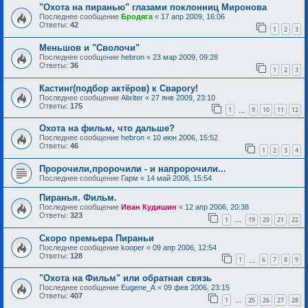
"Охота на пиранью" глазами поклонниц Миронова
Последнее сообщение
Бродяга
«
17 апр 2009, 16:06
Ответы:
42
1
2
3
Меньшов и "Сволочи"
Последнее сообщение
hebron
«
23 мар 2009, 09:28
Ответы:
36
1
2
3
Кастинг(подбор актёров) к Сварогу!
Последнее сообщение
Alixiter
«
27 янв 2009, 23:10
Ответы:
175
1
9
10
11
12
…
Охота на фильм, что дальше?
Последнее сообщение
hebron
«
10 июн 2006, 15:52
Ответы:
46
1
2
3
4
Пророчили,пророчили - и напророчили...
Последнее сообщение
Гарм
«
14 май 2006, 15:54
Пиранья. Фильм.
Последнее сообщение
Иван Кудишин
«
12 апр 2006, 20:38
Ответы:
323
1
19
20
21
22
…
Скоро премьера Пираньи
Последнее сообщение
kooper
«
09 апр 2006, 12:54
Ответы:
128
1
6
7
8
9
…
"Охота на Фильм" или обратная связь
Последнее сообщение
Eugene_A
«
09 фев 2006, 23:15
Ответы:
407
1
25
26
27
28
…