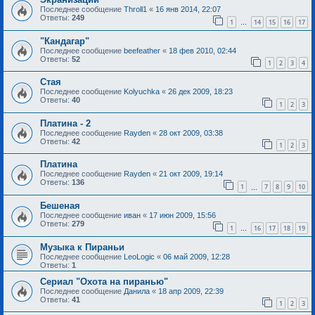
Последнее сообщение
Throll1
«
16 янв 2014, 22:07
Ответы:
249
1
14
15
16
17
…
"Кандагар"
Последнее сообщение
beefeather
«
18 фев 2010, 02:44
Ответы:
52
1
2
3
4
Стая
Последнее сообщение
Kolyuchka
«
26 дек 2009, 18:23
Ответы:
40
1
2
3
Платина - 2
Последнее сообщение
Rayden
«
28 окт 2009, 03:38
Ответы:
42
1
2
3
Платина
Последнее сообщение
Rayden
«
21 окт 2009, 19:14
Ответы:
136
1
7
8
9
10
…
Бешеная
Последнее сообщение
иван
«
17 июн 2009, 15:56
Ответы:
279
1
16
17
18
19
…
Музыка к Пираньи
Последнее сообщение
LeoLogic
«
06 май 2009, 12:28
Ответы:
1
Сериал "Охота на пиранью"
Последнее сообщение
Данила
«
18 апр 2009, 22:39
Ответы:
41
1
2
3