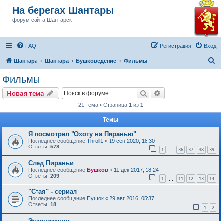
На берегах Шантары
форум сайта Шантарск
FAQ
Регистрация
Вход
П
Шантара
Шантара
Бушковедение
Фильмы
о
Фильмы
и
Поиск
Расширенный пои
Новая тема
с
21 тема • Страница
1
из
1
к
Темы
Я посмотрел "Охоту на Пиранью"
Последнее сообщение
Throll1
«
19 сен 2020, 18:30
Ответы:
578
1
36
37
38
39
…
След Пираньи
Последнее сообщение
Бушков
«
11 дек 2017, 18:24
Ответы:
209
1
11
12
13
14
…
"Стая" - сериал
Последнее сообщение
Пушок
«
29 авг 2016, 05:37
Ответы:
18
1
2
Экранизации