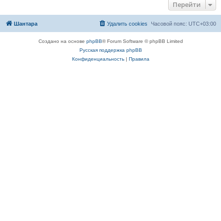
Перейти
Шантара
Удалить cookies
Часовой пояс:
UTC+03:00
Создано на основе
phpBB
® Forum Software © phpBB Limited
Русская поддержка phpBB
Конфиденциальность
|
Правила