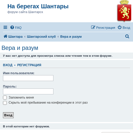
На берегах Шантары
форум сайта Шантарск
FAQ
Регистрация
Вход
П
Шантара
Шантарский клуб
Вера и разум
о
Вера и разум
и
У вас нет доступа для просмотра списка или чтения тем в этом форуме.
с
к
ВХОД
•
РЕГИСТРАЦИЯ
Имя пользователя:
Пароль:
Запомнить меня
Скрыть моё пребывание на конференции в этот раз
В этой категории нет форумов.