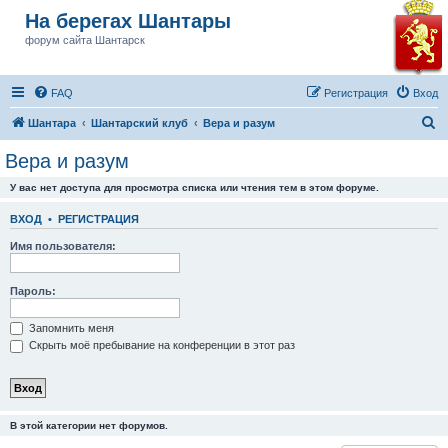
На берегах Шантары
форум сайта Шантарск
FAQ
Регистрация
Вход
П
Шантара
Шантарский клуб
Вера и разум
о
Вера и разум
и
У вас нет доступа для просмотра списка или чтения тем в этом форуме.
с
к
ВХОД
•
РЕГИСТРАЦИЯ
Имя пользователя:
Пароль:
Запомнить меня
Скрыть моё пребывание на конференции в этот раз
В этой категории нет форумов.