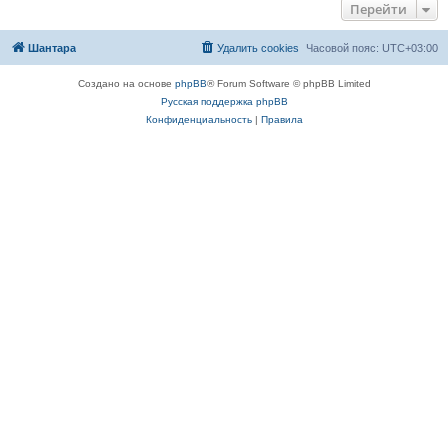
Перейти
Шантара
Удалить cookies
Часовой пояс:
UTC+03:00
Создано на основе
phpBB
® Forum Software © phpBB Limited
Русская поддержка phpBB
Конфиденциальность
|
Правила