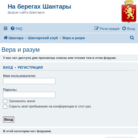
На берегах Шантары
форум сайта Шантарск
FAQ
Регистрация
Вход
П
Шантара
Шантарский клуб
Вера и разум
о
Вера и разум
и
У вас нет доступа для просмотра списка или чтения тем в этом форуме.
с
к
ВХОД
•
РЕГИСТРАЦИЯ
Имя пользователя:
Пароль:
Запомнить меня
Скрыть моё пребывание на конференции в этот раз
В этой категории нет форумов.