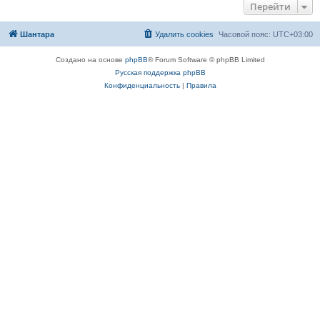
Перейти
Шантара
Удалить cookies
Часовой пояс:
UTC+03:00
Создано на основе
phpBB
® Forum Software © phpBB Limited
Русская поддержка phpBB
Конфиденциальность
|
Правила