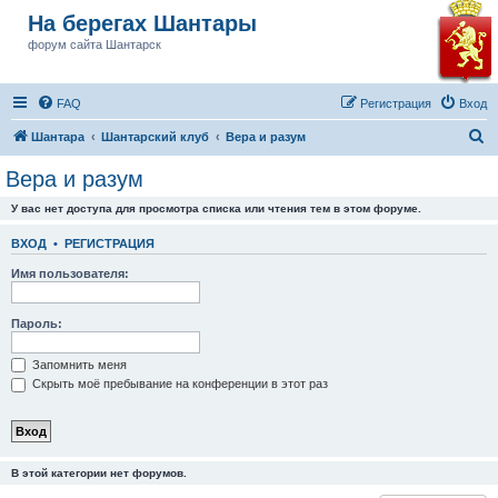
На берегах Шантары
форум сайта Шантарск
FAQ
Регистрация
Вход
П
Шантара
Шантарский клуб
Вера и разум
о
Вера и разум
и
У вас нет доступа для просмотра списка или чтения тем в этом форуме.
с
к
ВХОД
•
РЕГИСТРАЦИЯ
Имя пользователя:
Пароль:
Запомнить меня
Скрыть моё пребывание на конференции в этот раз
В этой категории нет форумов.