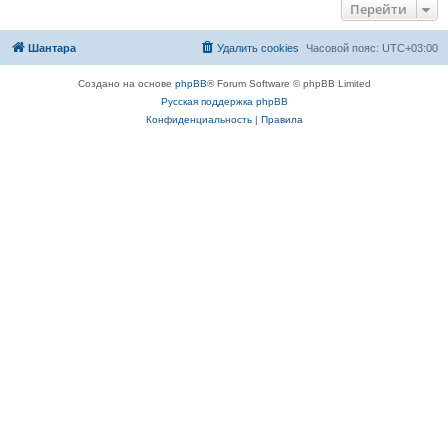
Перейти
Шантара
Удалить cookies
Часовой пояс:
UTC+03:00
Создано на основе
phpBB
® Forum Software © phpBB Limited
Русская поддержка phpBB
Конфиденциальность
|
Правила