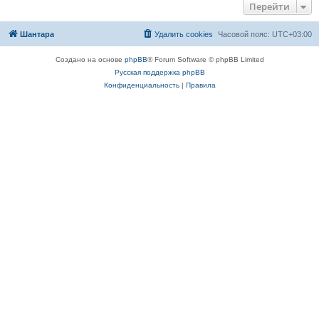
Перейти
Шантара
Удалить cookies
Часовой пояс:
UTC+03:00
Создано на основе
phpBB
® Forum Software © phpBB Limited
Русская поддержка phpBB
Конфиденциальность
|
Правила