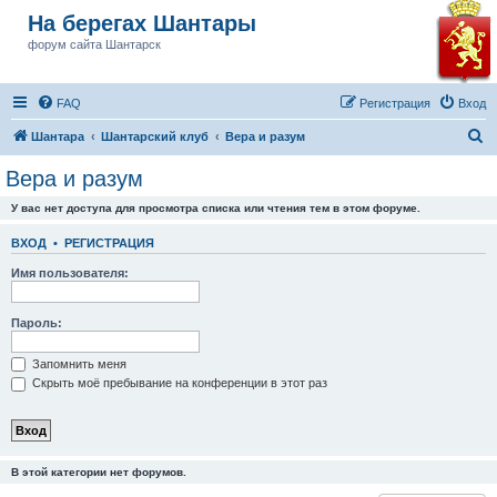
На берегах Шантары
форум сайта Шантарск
FAQ
Регистрация
Вход
П
Шантара
Шантарский клуб
Вера и разум
о
Вера и разум
и
У вас нет доступа для просмотра списка или чтения тем в этом форуме.
с
к
ВХОД
•
РЕГИСТРАЦИЯ
Имя пользователя:
Пароль:
Запомнить меня
Скрыть моё пребывание на конференции в этот раз
В этой категории нет форумов.