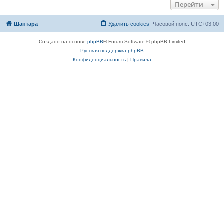
Перейти
Шантара
Удалить cookies
Часовой пояс:
UTC+03:00
Создано на основе
phpBB
® Forum Software © phpBB Limited
Русская поддержка phpBB
Конфиденциальность
|
Правила