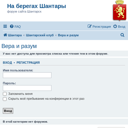
На берегах Шантары
форум сайта Шантарск
FAQ
Регистрация
Вход
П
Шантара
Шантарский клуб
Вера и разум
о
Вера и разум
и
У вас нет доступа для просмотра списка или чтения тем в этом форуме.
с
к
ВХОД
•
РЕГИСТРАЦИЯ
Имя пользователя:
Пароль:
Запомнить меня
Скрыть моё пребывание на конференции в этот раз
В этой категории нет форумов.