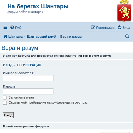
На берегах Шантары
форум сайта Шантарск
FAQ
Регистрация
Вход
П
Шантара
Шантарский клуб
Вера и разум
о
Вера и разум
и
У вас нет доступа для просмотра списка или чтения тем в этом форуме.
с
к
ВХОД
•
РЕГИСТРАЦИЯ
Имя пользователя:
Пароль:
Запомнить меня
Скрыть моё пребывание на конференции в этот раз
В этой категории нет форумов.