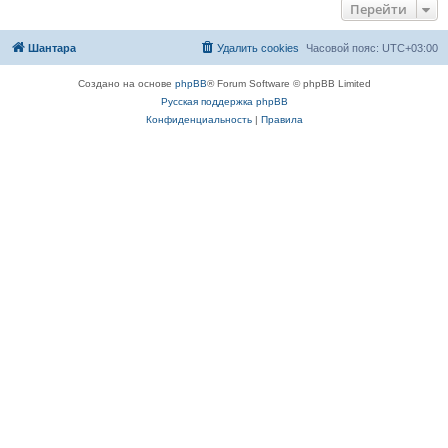
Перейти
Шантара
Удалить cookies
Часовой пояс:
UTC+03:00
Создано на основе
phpBB
® Forum Software © phpBB Limited
Русская поддержка phpBB
Конфиденциальность
|
Правила