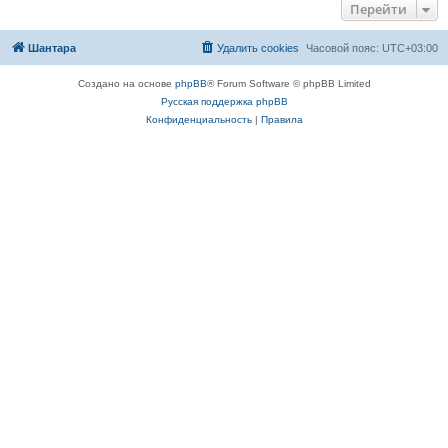
Перейти
Шантара
Удалить cookies
Часовой пояс:
UTC+03:00
Создано на основе
phpBB
® Forum Software © phpBB Limited
Русская поддержка phpBB
Конфиденциальность
|
Правила