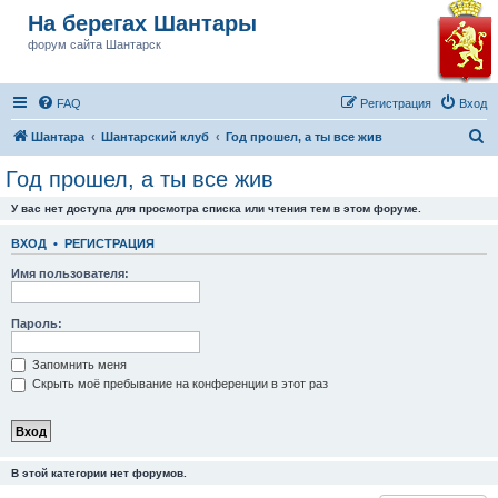
На берегах Шантары
форум сайта Шантарск
FAQ
Регистрация
Вход
П
Шантара
Шантарский клуб
Год прошел, а ты все жив
о
Год прошел, а ты все жив
и
У вас нет доступа для просмотра списка или чтения тем в этом форуме.
с
к
ВХОД
•
РЕГИСТРАЦИЯ
Имя пользователя:
Пароль:
Запомнить меня
Скрыть моё пребывание на конференции в этот раз
В этой категории нет форумов.