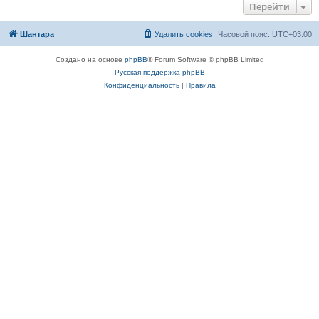
Перейти
Шантара
Удалить cookies
Часовой пояс:
UTC+03:00
Создано на основе
phpBB
® Forum Software © phpBB Limited
Русская поддержка phpBB
Конфиденциальность
|
Правила