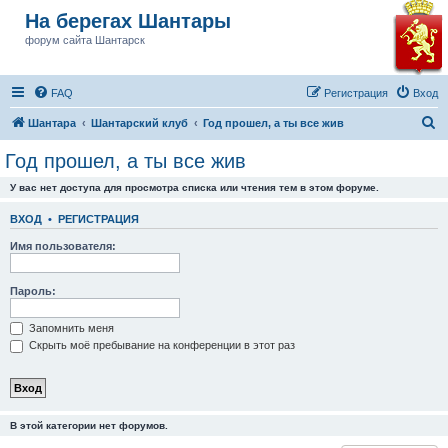
На берегах Шантары
форум сайта Шантарск
FAQ
Регистрация
Вход
П
Шантара
Шантарский клуб
Год прошел, а ты все жив
о
Год прошел, а ты все жив
и
У вас нет доступа для просмотра списка или чтения тем в этом форуме.
с
к
ВХОД
•
РЕГИСТРАЦИЯ
Имя пользователя:
Пароль:
Запомнить меня
Скрыть моё пребывание на конференции в этот раз
В этой категории нет форумов.