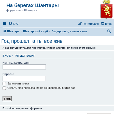
На берегах Шантары
форум сайта Шантарск
FAQ
Регистрация
Вход
П
Шантара
Шантарский клуб
Год прошел, а ты все жив
о
Год прошел, а ты все жив
и
У вас нет доступа для просмотра списка или чтения тем в этом форуме.
с
к
ВХОД
•
РЕГИСТРАЦИЯ
Имя пользователя:
Пароль:
Запомнить меня
Скрыть моё пребывание на конференции в этот раз
В этой категории нет форумов.