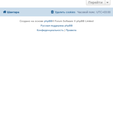
Перейти
Шантара
Удалить cookies
Часовой пояс:
UTC+03:00
Создано на основе
phpBB
® Forum Software © phpBB Limited
Русская поддержка phpBB
Конфиденциальность
|
Правила