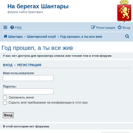
На берегах Шантары
форум сайта Шантарск
FAQ
Регистрация
Вход
П
Шантара
Шантарский клуб
Год прошел, а ты все жив
о
Год прошел, а ты все жив
и
У вас нет доступа для просмотра списка или чтения тем в этом форуме.
с
к
ВХОД
•
РЕГИСТРАЦИЯ
Имя пользователя:
Пароль:
Запомнить меня
Скрыть моё пребывание на конференции в этот раз
В этой категории нет форумов.