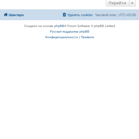
Перейти
Шантара
Удалить cookies
Часовой пояс:
UTC+03:00
Создано на основе
phpBB
® Forum Software © phpBB Limited
Русская поддержка phpBB
Конфиденциальность
|
Правила