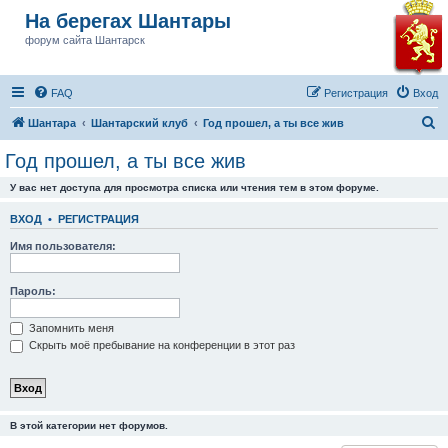
На берегах Шантары
форум сайта Шантарск
FAQ
Регистрация
Вход
П
Шантара
Шантарский клуб
Год прошел, а ты все жив
о
Год прошел, а ты все жив
и
У вас нет доступа для просмотра списка или чтения тем в этом форуме.
с
к
ВХОД
•
РЕГИСТРАЦИЯ
Имя пользователя:
Пароль:
Запомнить меня
Скрыть моё пребывание на конференции в этот раз
В этой категории нет форумов.