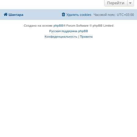
Перейти
Шантара
Удалить cookies
Часовой пояс:
UTC+03:00
Создано на основе
phpBB
® Forum Software © phpBB Limited
Русская поддержка phpBB
Конфиденциальность
|
Правила