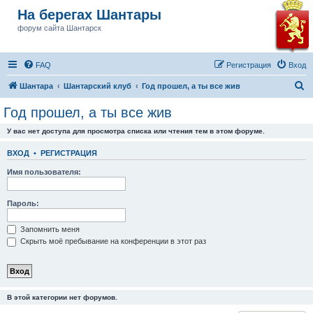
На берегах Шантары
форум сайта Шантарск
FAQ
Регистрация
Вход
П
Шантара
Шантарский клуб
Год прошел, а ты все жив
о
Год прошел, а ты все жив
и
У вас нет доступа для просмотра списка или чтения тем в этом форуме.
с
к
ВХОД
•
РЕГИСТРАЦИЯ
Имя пользователя:
Пароль:
Запомнить меня
Скрыть моё пребывание на конференции в этот раз
В этой категории нет форумов.