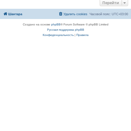
Перейти
Шантара
Удалить cookies
Часовой пояс:
UTC+03:00
Создано на основе
phpBB
® Forum Software © phpBB Limited
Русская поддержка phpBB
Конфиденциальность
|
Правила