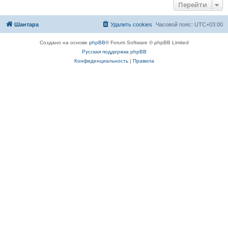
Перейти
Шантара
Удалить cookies
Часовой пояс:
UTC+03:00
Создано на основе
phpBB
® Forum Software © phpBB Limited
Русская поддержка phpBB
Конфиденциальность
|
Правила