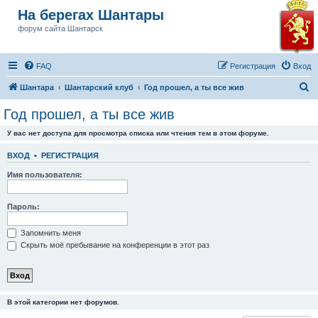
На берегах Шантары
форум сайта Шантарск
FAQ
Регистрация
Вход
П
Шантара
Шантарский клуб
Год прошел, а ты все жив
о
Год прошел, а ты все жив
и
У вас нет доступа для просмотра списка или чтения тем в этом форуме.
с
к
ВХОД
•
РЕГИСТРАЦИЯ
Имя пользователя:
Пароль:
Запомнить меня
Скрыть моё пребывание на конференции в этот раз
В этой категории нет форумов.