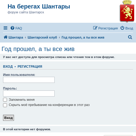
На берегах Шантары
форум сайта Шантарск
FAQ
Регистрация
Вход
П
Шантара
Шантарский клуб
Год прошел, а ты все жив
о
Год прошел, а ты все жив
и
У вас нет доступа для просмотра списка или чтения тем в этом форуме.
с
к
ВХОД
•
РЕГИСТРАЦИЯ
Имя пользователя:
Пароль:
Запомнить меня
Скрыть моё пребывание на конференции в этот раз
В этой категории нет форумов.