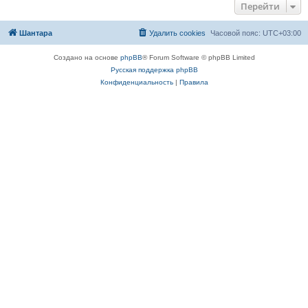
Перейти
Шантара
Удалить cookies
Часовой пояс:
UTC+03:00
Создано на основе
phpBB
® Forum Software © phpBB Limited
Русская поддержка phpBB
Конфиденциальность
|
Правила