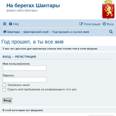
На берегах Шантары
форум сайта Шантарск
FAQ
Регистрация
Вход
П
Шантара
Шантарский клуб
Год прошел, а ты все жив
о
Год прошел, а ты все жив
и
У вас нет доступа для просмотра списка или чтения тем в этом форуме.
с
к
ВХОД
•
РЕГИСТРАЦИЯ
Имя пользователя:
Пароль:
Запомнить меня
Скрыть моё пребывание на конференции в этот раз
В этой категории нет форумов.