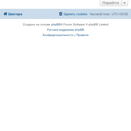
Перейти
Шантара
Удалить cookies
Часовой пояс:
UTC+03:00
Создано на основе
phpBB
® Forum Software © phpBB Limited
Русская поддержка phpBB
Конфиденциальность
|
Правила