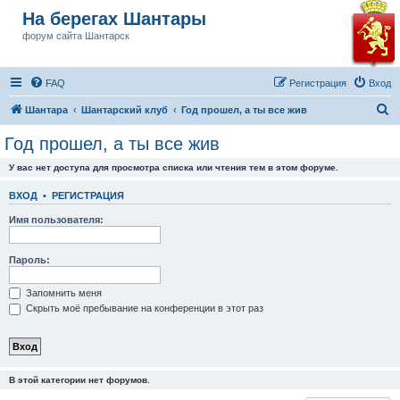
На берегах Шантары
форум сайта Шантарск
FAQ
Регистрация
Вход
П
Шантара
Шантарский клуб
Год прошел, а ты все жив
о
Год прошел, а ты все жив
и
У вас нет доступа для просмотра списка или чтения тем в этом форуме.
с
к
ВХОД
•
РЕГИСТРАЦИЯ
Имя пользователя:
Пароль:
Запомнить меня
Скрыть моё пребывание на конференции в этот раз
В этой категории нет форумов.