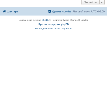
Перейти
Шантара
Удалить cookies
Часовой пояс:
UTC+03:00
Создано на основе
phpBB
® Forum Software © phpBB Limited
Русская поддержка phpBB
Конфиденциальность
|
Правила