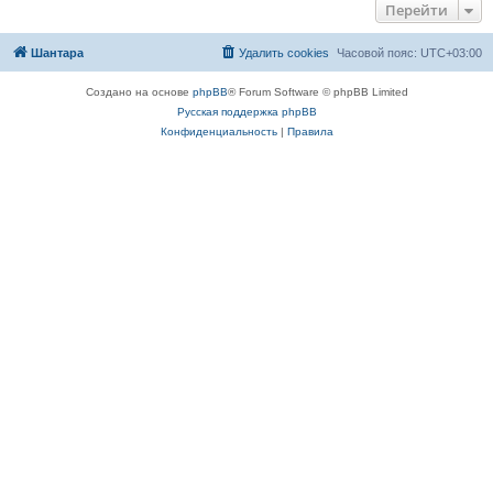
Перейти
Шантара
Удалить cookies
Часовой пояс:
UTC+03:00
Создано на основе
phpBB
® Forum Software © phpBB Limited
Русская поддержка phpBB
Конфиденциальность
|
Правила