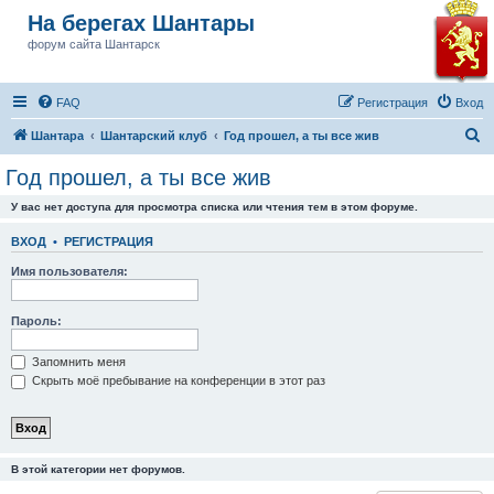
На берегах Шантары
форум сайта Шантарск
FAQ
Регистрация
Вход
П
Шантара
Шантарский клуб
Год прошел, а ты все жив
о
Год прошел, а ты все жив
и
У вас нет доступа для просмотра списка или чтения тем в этом форуме.
с
к
ВХОД
•
РЕГИСТРАЦИЯ
Имя пользователя:
Пароль:
Запомнить меня
Скрыть моё пребывание на конференции в этот раз
В этой категории нет форумов.