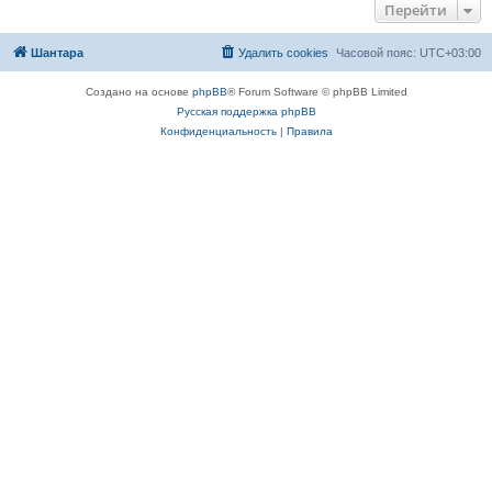
Перейти
Шантара
Удалить cookies
Часовой пояс:
UTC+03:00
Создано на основе
phpBB
® Forum Software © phpBB Limited
Русская поддержка phpBB
Конфиденциальность
|
Правила