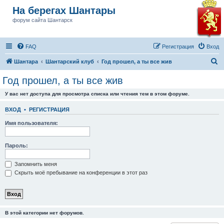
На берегах Шантары
форум сайта Шантарск
FAQ
Регистрация
Вход
П
Шантара
Шантарский клуб
Год прошел, а ты все жив
о
Год прошел, а ты все жив
и
У вас нет доступа для просмотра списка или чтения тем в этом форуме.
с
к
ВХОД
•
РЕГИСТРАЦИЯ
Имя пользователя:
Пароль:
Запомнить меня
Скрыть моё пребывание на конференции в этот раз
В этой категории нет форумов.