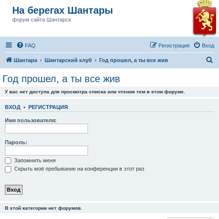
На берегах Шантары
форум сайта Шантарск
FAQ
Регистрация
Вход
П
Шантара
Шантарский клуб
Год прошел, а ты все жив
о
Год прошел, а ты все жив
и
У вас нет доступа для просмотра списка или чтения тем в этом форуме.
с
к
ВХОД
•
РЕГИСТРАЦИЯ
Имя пользователя:
Пароль:
Запомнить меня
Скрыть моё пребывание на конференции в этот раз
В этой категории нет форумов.