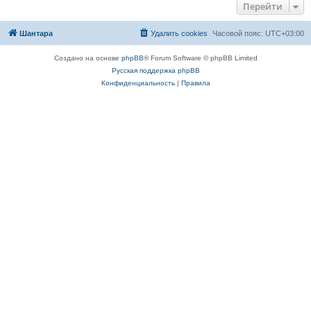
Перейти
Шантара
Удалить cookies
Часовой пояс:
UTC+03:00
Создано на основе
phpBB
® Forum Software © phpBB Limited
Русская поддержка phpBB
Конфиденциальность
|
Правила