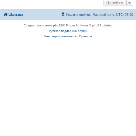
Перейти
Шантара
Удалить cookies
Часовой пояс:
UTC+03:00
Создано на основе
phpBB
® Forum Software © phpBB Limited
Русская поддержка phpBB
Конфиденциальность
|
Правила