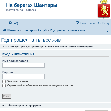
На берегах Шантары
форум сайта Шантарск
FAQ
Регистрация
Вход
П
Шантара
Шантарский клуб
Год прошел, а ты все жив
о
Год прошел, а ты все жив
и
У вас нет доступа для просмотра списка или чтения тем в этом форуме.
с
к
ВХОД
•
РЕГИСТРАЦИЯ
Имя пользователя:
Пароль:
Запомнить меня
Скрыть моё пребывание на конференции в этот раз
В этой категории нет форумов.