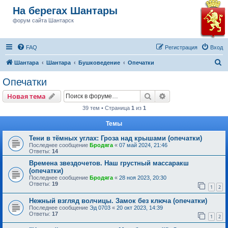
На берегах Шантары
форум сайта Шантарск
FAQ
Регистрация
Вход
П
Шантара
Шантара
Бушковедение
Опечатки
о
Опечатки
и
Поиск
Расширенный пои
Новая тема
с
39 тем • Страница
1
из
1
к
Темы
Тени в тёмных углах: Гроза над крышами (опечатки)
Последнее сообщение
Бродяга
«
07 май 2024, 21:46
Ответы:
14
Времена звездочетов. Наш грустный массаракш
(опечатки)
Последнее сообщение
Бродяга
«
28 ноя 2023, 20:30
Ответы:
19
1
2
Нежный взгляд волчицы. Замок без ключа (опечатки)
Последнее сообщение
Эд 0703
«
20 окт 2023, 14:39
Ответы:
17
1
2