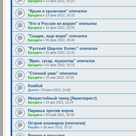
Бродяга
»
13 июн 2022, 20:23
"Крым и крымчане" опечатки
Бродяга
»
13 фев 2022, 10:25
"Кто в России не ворует" опечатки
Бродяга
»
10 фев 2022, 20:25
"Сыщик, ищи вора!" опечатки
Бродяга
»
05 фев 2022, 20:49
"Русский Шерлок Холмс" опечатки
Бродяга
»
01 фев 2022, 21:41
"Врач, гусар, мушкетер" опечатки
Бродяга
»
01 фев 2022, 20:14
"Степной ужас" опечатки
Бродяга
»
31 янв 2022, 18:25
Ковбой
Дьюла
»
03 июл 2010, 14:06
Непристойный танец (Авантюрист)
Бродяга
»
14 дек 2021, 11:24
Пиранья против воров
Бродяга
»
30 май 2021, 10:36
Остров кошмаров (опечатки)
Rayden
»
26 июн 2019, 10:10
Вперед в прошлое