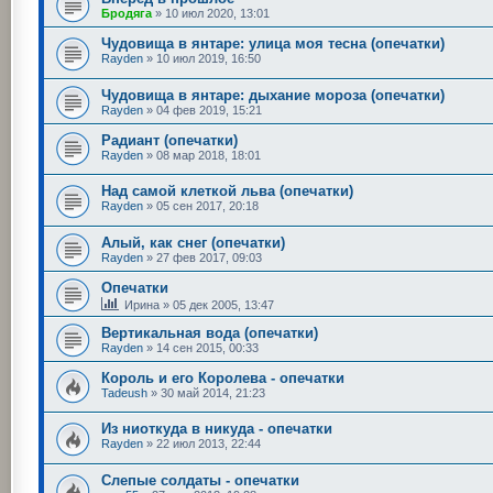
Бродяга
»
10 июл 2020, 13:01
Чудовища в янтаре: улица моя тесна (опечатки)
Rayden
»
10 июл 2019, 16:50
Чудовища в янтаре: дыхание мороза (опечатки)
Rayden
»
04 фев 2019, 15:21
Радиант (опечатки)
Rayden
»
08 мар 2018, 18:01
Над самой клеткой льва (опечатки)
Rayden
»
05 сен 2017, 20:18
Алый, как снег (опечатки)
Rayden
»
27 фев 2017, 09:03
Опечатки
Ирина
»
05 дек 2005, 13:47
Вертикальная вода (опечатки)
Rayden
»
14 сен 2015, 00:33
Король и его Королева - опечатки
Tadeush
»
30 май 2014, 21:23
Из ниоткуда в никуда - опечатки
Rayden
»
22 июл 2013, 22:44
Слепые солдаты - опечатки