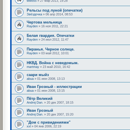
wwo55
»
27 мар 2013, 19:28
Рельсы под луной (опечатки)
Звёздочка
»
06 апр 2014, 08:53
Чертова мельница
Rayden
»
16 ноя 2011, 22:21
Белая гвардия. Опечатки
Rayden
»
24 июл 2012, 11:47
Пиранья. Черное солнце.
Rayden
»
03 май 2012, 10:01
НКВД. Война с неведомым.
martmay
»
23 май 2010, 16:42
саари мыйз
abua
»
01 июн 2008, 13:13
Иван Грозный - иллюстрации
abua
»
01 июн 2008, 13:15
Пётр Великий
Andrej Dan.
»
20 дек 2007, 18:15
Иван Грозный
Andrej Dan.
»
20 дек 2007, 15:20
"Дом с привидениями"
xxl
»
04 янв 2006, 22:19