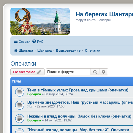
На берегах Шанта
форум сайта Шантарск
Ссылки
FAQ
Шантара
Шантара
Бушковедение
Опечатки
Опечатки
Поиск
Расширенный
Новая тема
ТЕМЫ
Тени в тёмных углах: Гроза над крышами (опечатки)
Бродяга
»
08 мар 2024, 08:24
Времена звездочетов. Наш грустный массаракш (опеч
Ярл
»
22 ноя 2023, 17:53
Нежный взгляд волчицы. Замок без ключа (опечатки)
Бродяга
»
14 окт 2021, 19:02
"Нежный взгляд волчицы. Мир без теней". Опечатки