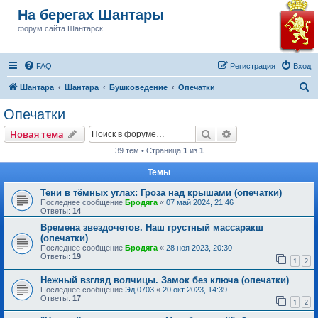
На берегах Шантары
форум сайта Шантарск
FAQ
Регистрация
Вход
П
Шантара
Шантара
Бушковедение
Опечатки
о
Опечатки
и
Поиск
Расширенный пои
Новая тема
с
39 тем • Страница
1
из
1
к
Темы
Тени в тёмных углах: Гроза над крышами (опечатки)
Последнее сообщение
Бродяга
«
07 май 2024, 21:46
Ответы:
14
Времена звездочетов. Наш грустный массаракш
(опечатки)
Последнее сообщение
Бродяга
«
28 ноя 2023, 20:30
Ответы:
19
1
2
Нежный взгляд волчицы. Замок без ключа (опечатки)
Последнее сообщение
Эд 0703
«
20 окт 2023, 14:39
Ответы:
17
1
2