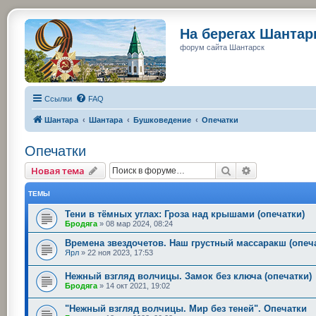
На берегах Шанта
форум сайта Шантарск
Ссылки
FAQ
Шантара
Шантара
Бушковедение
Опечатки
Опечатки
Поиск
Расширенный
Новая тема
ТЕМЫ
Тени в тёмных углах: Гроза над крышами (опечатки)
Бродяга
»
08 мар 2024, 08:24
Времена звездочетов. Наш грустный массаракш (опеч
Ярл
»
22 ноя 2023, 17:53
Нежный взгляд волчицы. Замок без ключа (опечатки)
Бродяга
»
14 окт 2021, 19:02
"Нежный взгляд волчицы. Мир без теней". Опечатки