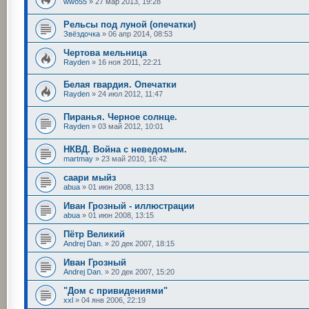
wwo55
»
27 мар 2013, 19:28
Рельсы под луной (опечатки)
Звёздочка
»
06 апр 2014, 08:53
Чертова мельница
Rayden
»
16 ноя 2011, 22:21
Белая гвардия. Опечатки
Rayden
»
24 июл 2012, 11:47
Пиранья. Черное солнце.
Rayden
»
03 май 2012, 10:01
НКВД. Война с неведомым.
martmay
»
23 май 2010, 16:42
саари мыйз
abua
»
01 июн 2008, 13:13
Иван Грозный - иллюстрации
abua
»
01 июн 2008, 13:15
Пётр Великий
Andrej Dan.
»
20 дек 2007, 18:15
Иван Грозный
Andrej Dan.
»
20 дек 2007, 15:20
"Дом с привидениями"
xxl
»
04 янв 2006, 22:19