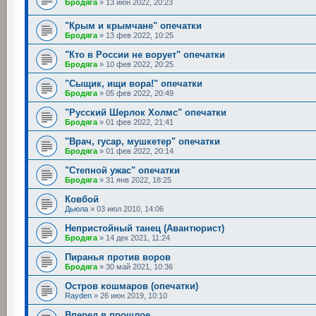
Бродяга
»
13 июн 2022, 20:23
"Крым и крымчане" опечатки
Бродяга
»
13 фев 2022, 10:25
"Кто в России не ворует" опечатки
Бродяга
»
10 фев 2022, 20:25
"Сыщик, ищи вора!" опечатки
Бродяга
»
05 фев 2022, 20:49
"Русский Шерлок Холмс" опечатки
Бродяга
»
01 фев 2022, 21:41
"Врач, гусар, мушкетер" опечатки
Бродяга
»
01 фев 2022, 20:14
"Степной ужас" опечатки
Бродяга
»
31 янв 2022, 18:25
Ковбой
Дьюла
»
03 июл 2010, 14:06
Непристойный танец (Авантюрист)
Бродяга
»
14 дек 2021, 11:24
Пиранья против воров
Бродяга
»
30 май 2021, 10:36
Остров кошмаров (опечатки)
Rayden
»
26 июн 2019, 10:10
Вперед в прошлое