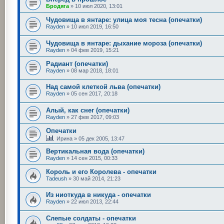
Бродяга
»
10 июл 2020, 13:01
Чудовища в янтаре: улица моя тесна (опечатки)
Rayden
»
10 июл 2019, 16:50
Чудовища в янтаре: дыхание мороза (опечатки)
Rayden
»
04 фев 2019, 15:21
Радиант (опечатки)
Rayden
»
08 мар 2018, 18:01
Над самой клеткой льва (опечатки)
Rayden
»
05 сен 2017, 20:18
Алый, как снег (опечатки)
Rayden
»
27 фев 2017, 09:03
Опечатки
Ирина
»
05 дек 2005, 13:47
Вертикальная вода (опечатки)
Rayden
»
14 сен 2015, 00:33
Король и его Королева - опечатки
Tadeush
»
30 май 2014, 21:23
Из ниоткуда в никуда - опечатки
Rayden
»
22 июл 2013, 22:44
Слепые солдаты - опечатки