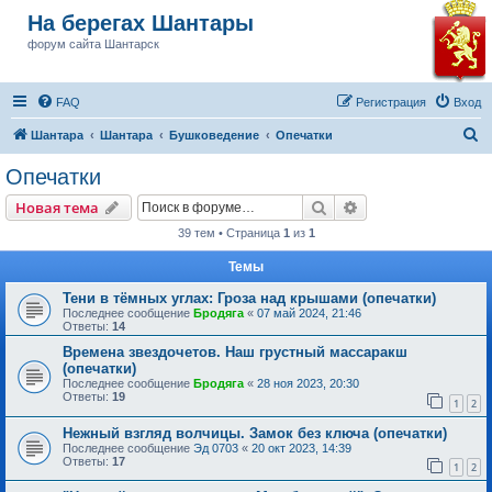
На берегах Шантары
форум сайта Шантарск
FAQ
Регистрация
Вход
П
Шантара
Шантара
Бушковедение
Опечатки
о
Опечатки
и
Поиск
Расширенный пои
Новая тема
с
39 тем • Страница
1
из
1
к
Темы
Тени в тёмных углах: Гроза над крышами (опечатки)
Последнее сообщение
Бродяга
«
07 май 2024, 21:46
Ответы:
14
Времена звездочетов. Наш грустный массаракш
(опечатки)
Последнее сообщение
Бродяга
«
28 ноя 2023, 20:30
Ответы:
19
1
2
Нежный взгляд волчицы. Замок без ключа (опечатки)
Последнее сообщение
Эд 0703
«
20 окт 2023, 14:39
Ответы:
17
1
2