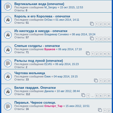
Вертикальная вода (опечатки)
Последнее сообщение
M_Sergey
«
15 окт 2015, 12:53
Ответы:
8
Король и его Королева - опечатки
Последнее сообщение
DrDao
«
01 июл 2014, 14:11
Ответы:
51
1
2
3
4
Из ниоткуда в никуда - опечатки
Последнее сообщение
Владимир Сачивко
«
08 апр 2014, 19:24
Ответы:
57
1
2
3
4
Слепые солдаты - опечатки
Последнее сообщение
Бушков
«
06 апр 2014, 17:10
Ответы:
71
1
2
3
4
5
Рельсы под луной (опечатки)
Последнее сообщение
ELVIG
«
06 апр 2014, 15:23
Ответы:
2
Чертова мельница
Последнее сообщение
Ёжик
«
04 мар 2014, 19:15
Ответы:
33
1
2
3
Белая гвардия. Опечатки
Последнее сообщение
Данила
«
10 авг 2012, 08:44
Ответы:
112
1
5
6
7
8
…
Пиранья. Черное солнце.
Последнее сообщение
Ольгерт_Тар
«
15 июн 2012, 10:51
Ответы:
16
1
2