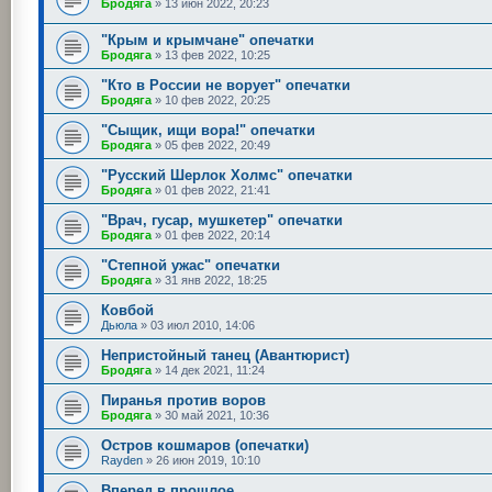
Бродяга
»
13 июн 2022, 20:23
"Крым и крымчане" опечатки
Бродяга
»
13 фев 2022, 10:25
"Кто в России не ворует" опечатки
Бродяга
»
10 фев 2022, 20:25
"Сыщик, ищи вора!" опечатки
Бродяга
»
05 фев 2022, 20:49
"Русский Шерлок Холмс" опечатки
Бродяга
»
01 фев 2022, 21:41
"Врач, гусар, мушкетер" опечатки
Бродяга
»
01 фев 2022, 20:14
"Степной ужас" опечатки
Бродяга
»
31 янв 2022, 18:25
Ковбой
Дьюла
»
03 июл 2010, 14:06
Непристойный танец (Авантюрист)
Бродяга
»
14 дек 2021, 11:24
Пиранья против воров
Бродяга
»
30 май 2021, 10:36
Остров кошмаров (опечатки)
Rayden
»
26 июн 2019, 10:10
Вперед в прошлое