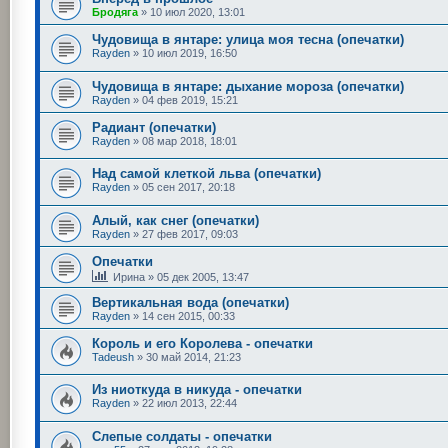
Бродяга
»
10 июл 2020, 13:01
Чудовища в янтаре: улица моя тесна (опечатки)
Rayden
»
10 июл 2019, 16:50
Чудовища в янтаре: дыхание мороза (опечатки)
Rayden
»
04 фев 2019, 15:21
Радиант (опечатки)
Rayden
»
08 мар 2018, 18:01
Над самой клеткой льва (опечатки)
Rayden
»
05 сен 2017, 20:18
Алый, как снег (опечатки)
Rayden
»
27 фев 2017, 09:03
Опечатки
Ирина
»
05 дек 2005, 13:47
Вертикальная вода (опечатки)
Rayden
»
14 сен 2015, 00:33
Король и его Королева - опечатки
Tadeush
»
30 май 2014, 21:23
Из ниоткуда в никуда - опечатки
Rayden
»
22 июл 2013, 22:44
Слепые солдаты - опечатки