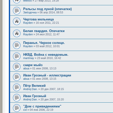
wwo55
»
27 мар 2013, 19:28
Рельсы под луной (опечатки)
Звёздочка
»
06 апр 2014, 08:53
Чертова мельница
Rayden
»
16 ноя 2011, 22:21
Белая гвардия. Опечатки
Rayden
»
24 июл 2012, 11:47
Пиранья. Черное солнце.
Rayden
»
03 май 2012, 10:01
НКВД. Война с неведомым.
martmay
»
23 май 2010, 16:42
саари мыйз
abua
»
01 июн 2008, 13:13
Иван Грозный - иллюстрации
abua
»
01 июн 2008, 13:15
Пётр Великий
Andrej Dan.
»
20 дек 2007, 18:15
Иван Грозный
Andrej Dan.
»
20 дек 2007, 15:20
"Дом с привидениями"
xxl
»
04 янв 2006, 22:19