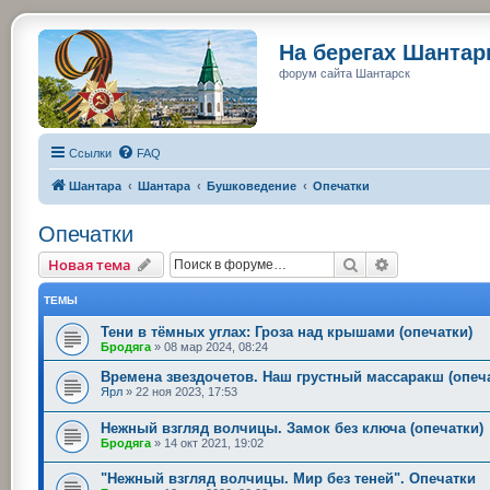
На берегах Шанта
форум сайта Шантарск
Ссылки
FAQ
Шантара
Шантара
Бушковедение
Опечатки
Опечатки
Поиск
Расширенный
Новая тема
ТЕМЫ
Тени в тёмных углах: Гроза над крышами (опечатки)
Бродяга
»
08 мар 2024, 08:24
Времена звездочетов. Наш грустный массаракш (опеч
Ярл
»
22 ноя 2023, 17:53
Нежный взгляд волчицы. Замок без ключа (опечатки)
Бродяга
»
14 окт 2021, 19:02
"Нежный взгляд волчицы. Мир без теней". Опечатки