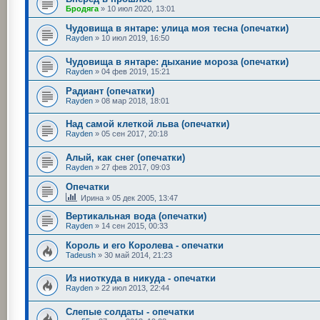
Бродяга
»
10 июл 2020, 13:01
Чудовища в янтаре: улица моя тесна (опечатки)
Rayden
»
10 июл 2019, 16:50
Чудовища в янтаре: дыхание мороза (опечатки)
Rayden
»
04 фев 2019, 15:21
Радиант (опечатки)
Rayden
»
08 мар 2018, 18:01
Над самой клеткой льва (опечатки)
Rayden
»
05 сен 2017, 20:18
Алый, как снег (опечатки)
Rayden
»
27 фев 2017, 09:03
Опечатки
Ирина
»
05 дек 2005, 13:47
Вертикальная вода (опечатки)
Rayden
»
14 сен 2015, 00:33
Король и его Королева - опечатки
Tadeush
»
30 май 2014, 21:23
Из ниоткуда в никуда - опечатки
Rayden
»
22 июл 2013, 22:44
Слепые солдаты - опечатки