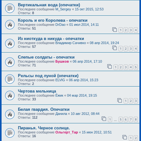
Вертикальная вода (опечатки)
Последнее сообщение
M_Sergey
«
15 окт 2015, 12:53
Ответы:
8
Король и его Королева - опечатки
Последнее сообщение
DrDao
«
01 июл 2014, 14:11
Ответы:
51
1
2
3
4
Из ниоткуда в никуда - опечатки
Последнее сообщение
Владимир Сачивко
«
08 апр 2014, 19:24
Ответы:
57
1
2
3
4
Слепые солдаты - опечатки
Последнее сообщение
Бушков
«
06 апр 2014, 17:10
Ответы:
71
1
2
3
4
5
Рельсы под луной (опечатки)
Последнее сообщение
ELVIG
«
06 апр 2014, 15:23
Ответы:
2
Чертова мельница
Последнее сообщение
Ёжик
«
04 мар 2014, 19:15
Ответы:
33
1
2
3
Белая гвардия. Опечатки
Последнее сообщение
Данила
«
10 авг 2012, 08:44
Ответы:
112
1
5
6
7
8
…
Пиранья. Черное солнце.
Последнее сообщение
Ольгерт_Тар
«
15 июн 2012, 10:51
Ответы:
16
1
2