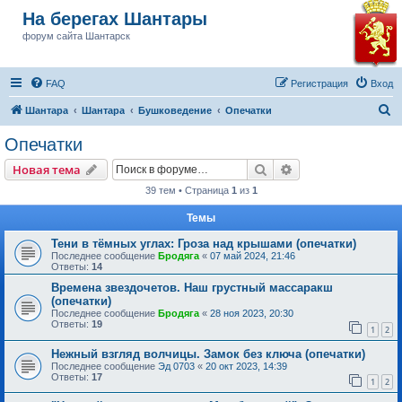
На берегах Шантары
форум сайта Шантарск
FAQ
Регистрация
Вход
П
Шантара
Шантара
Бушковедение
Опечатки
о
Опечатки
и
Поиск
Расширенный пои
Новая тема
с
39 тем • Страница
1
из
1
к
Темы
Тени в тёмных углах: Гроза над крышами (опечатки)
Последнее сообщение
Бродяга
«
07 май 2024, 21:46
Ответы:
14
Времена звездочетов. Наш грустный массаракш
(опечатки)
Последнее сообщение
Бродяга
«
28 ноя 2023, 20:30
Ответы:
19
1
2
Нежный взгляд волчицы. Замок без ключа (опечатки)
Последнее сообщение
Эд 0703
«
20 окт 2023, 14:39
Ответы:
17
1
2