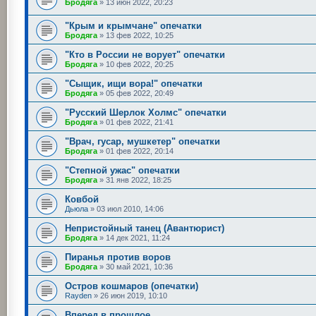
Бродяга
»
13 июн 2022, 20:23
"Крым и крымчане" опечатки
Бродяга
»
13 фев 2022, 10:25
"Кто в России не ворует" опечатки
Бродяга
»
10 фев 2022, 20:25
"Сыщик, ищи вора!" опечатки
Бродяга
»
05 фев 2022, 20:49
"Русский Шерлок Холмс" опечатки
Бродяга
»
01 фев 2022, 21:41
"Врач, гусар, мушкетер" опечатки
Бродяга
»
01 фев 2022, 20:14
"Степной ужас" опечатки
Бродяга
»
31 янв 2022, 18:25
Ковбой
Дьюла
»
03 июл 2010, 14:06
Непристойный танец (Авантюрист)
Бродяга
»
14 дек 2021, 11:24
Пиранья против воров
Бродяга
»
30 май 2021, 10:36
Остров кошмаров (опечатки)
Rayden
»
26 июн 2019, 10:10
Вперед в прошлое