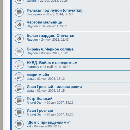
wwo55
»
27 мар 2013, 19:28
Рельсы под луной (опечатки)
Звёздочка
»
06 апр 2014, 08:53
Чертова мельница
Rayden
»
16 ноя 2011, 22:21
Белая гвардия. Опечатки
Rayden
»
24 июл 2012, 11:47
Пиранья. Черное солнце.
Rayden
»
03 май 2012, 10:01
НКВД. Война с неведомым.
martmay
»
23 май 2010, 16:42
саари мыйз
abua
»
01 июн 2008, 13:13
Иван Грозный - иллюстрации
abua
»
01 июн 2008, 13:15
Пётр Великий
Andrej Dan.
»
20 дек 2007, 18:15
Иван Грозный
Andrej Dan.
»
20 дек 2007, 15:20
"Дом с привидениями"
xxl
»
04 янв 2006, 22:19