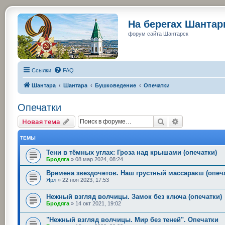
На берегах Шанта
форум сайта Шантарск
Ссылки
FAQ
Шантара
Шантара
Бушковедение
Опечатки
Опечатки
Поиск
Расширенный
Новая тема
ТЕМЫ
Тени в тёмных углах: Гроза над крышами (опечатки)
Бродяга
»
08 мар 2024, 08:24
Времена звездочетов. Наш грустный массаракш (опеч
Ярл
»
22 ноя 2023, 17:53
Нежный взгляд волчицы. Замок без ключа (опечатки)
Бродяга
»
14 окт 2021, 19:02
"Нежный взгляд волчицы. Мир без теней". Опечатки