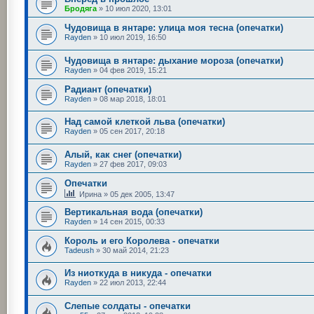
Бродяга
»
10 июл 2020, 13:01
Чудовища в янтаре: улица моя тесна (опечатки)
Rayden
»
10 июл 2019, 16:50
Чудовища в янтаре: дыхание мороза (опечатки)
Rayden
»
04 фев 2019, 15:21
Радиант (опечатки)
Rayden
»
08 мар 2018, 18:01
Над самой клеткой льва (опечатки)
Rayden
»
05 сен 2017, 20:18
Алый, как снег (опечатки)
Rayden
»
27 фев 2017, 09:03
Опечатки
Ирина
»
05 дек 2005, 13:47
Вертикальная вода (опечатки)
Rayden
»
14 сен 2015, 00:33
Король и его Королева - опечатки
Tadeush
»
30 май 2014, 21:23
Из ниоткуда в никуда - опечатки
Rayden
»
22 июл 2013, 22:44
Слепые солдаты - опечатки