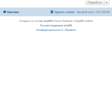
Перейти
Шантара
Удалить cookies
Часовой пояс:
UTC+03:00
Создано на основе
phpBB
® Forum Software © phpBB Limited
Русская поддержка phpBB
Конфиденциальность
|
Правила