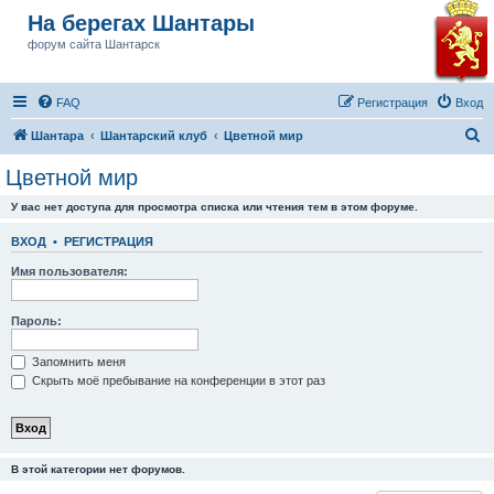
На берегах Шантары
форум сайта Шантарск
FAQ
Регистрация
Вход
П
Шантара
Шантарский клуб
Цветной мир
о
Цветной мир
и
У вас нет доступа для просмотра списка или чтения тем в этом форуме.
с
к
ВХОД
•
РЕГИСТРАЦИЯ
Имя пользователя:
Пароль:
Запомнить меня
Скрыть моё пребывание на конференции в этот раз
В этой категории нет форумов.