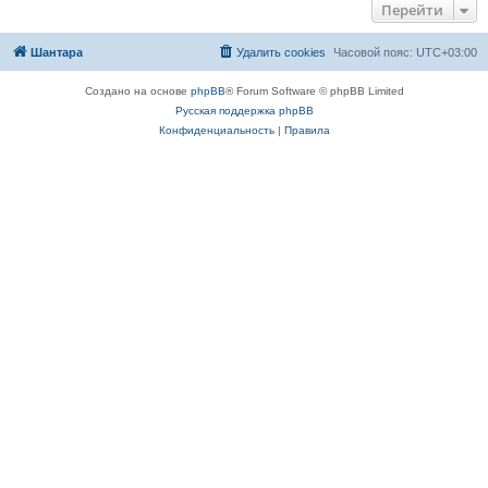
Перейти
Шантара
Удалить cookies
Часовой пояс:
UTC+03:00
Создано на основе
phpBB
® Forum Software © phpBB Limited
Русская поддержка phpBB
Конфиденциальность
|
Правила