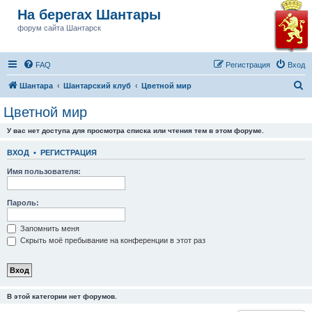
На берегах Шантары
форум сайта Шантарск
FAQ
Регистрация
Вход
П
Шантара
Шантарский клуб
Цветной мир
о
Цветной мир
и
У вас нет доступа для просмотра списка или чтения тем в этом форуме.
с
к
ВХОД
•
РЕГИСТРАЦИЯ
Имя пользователя:
Пароль:
Запомнить меня
Скрыть моё пребывание на конференции в этот раз
В этой категории нет форумов.